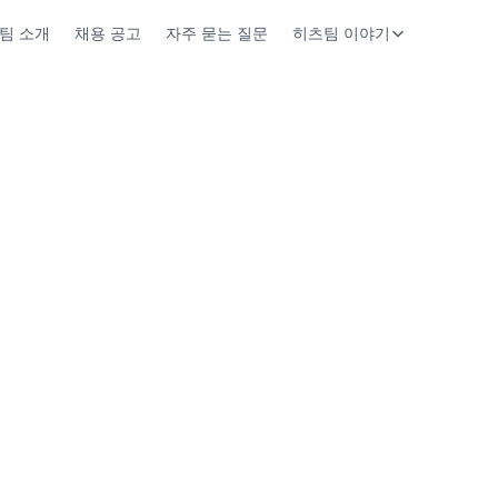
팀 소개
채용 공고
자주 묻는 질문
히츠팀 이야기